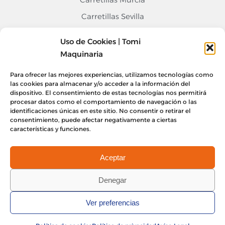
Carretillas Sevilla
Carretillas Alicante
Uso de Cookies | Tomi
Contacto
Maquinaria
968 676 020
Para ofrecer las mejores experiencias, utilizamos tecnologías como
info@tomimaquinaria.com
las cookies para almacenar y/o acceder a la información del
dispositivo. El consentimiento de estas tecnologías nos permitirá
Nuestro Equipo
procesar datos como el comportamiento de navegación o las
Sede Central Murcia, Lorquí
identificaciones únicas en este sitio. No consentir o retirar el
consentimiento, puede afectar negativamente a ciertas
Delegación Alicante
características y funciones.
Delegación Sevilla
Aceptar
Denegar
Aviso legal
Política de privacidad
Ver preferencias
Política de cookies
Política de calidad
Tomi maquinaria 2024
©
Todos los derechos reservados