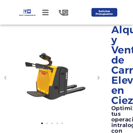
Solicitar
Presupuesto
Alqu
y
Ven
de
Carr
Ele
en
Cie
Optimi
tus
operac
intralo
con