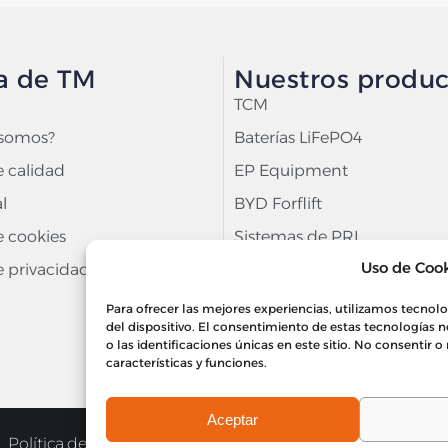
a de TM
Nuestros produc
TCM
 somos?
Baterías LiFePO4
e calidad
EP Equipment
l
BYD Forflift
e cookies
Sistemas de PRL
Uso de Cook
e privacidad
Carretillas Murcia
Carretillas Sevilla
Para ofrecer las mejores experiencias, utilizamos tecnol
del dispositivo. El consentimiento de estas tecnología
Carretillas Alicante
o las identificaciones únicas en este sitio. No consentir 
características y funciones.
Aceptar
Política de privacidad
Política de cookies