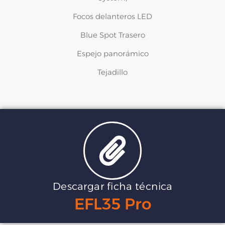
Focos delanteros LED
Blue Spot Trasero
Espejo panorámico
Tejadillo
Descargar ficha técnica
EFL35 Pro