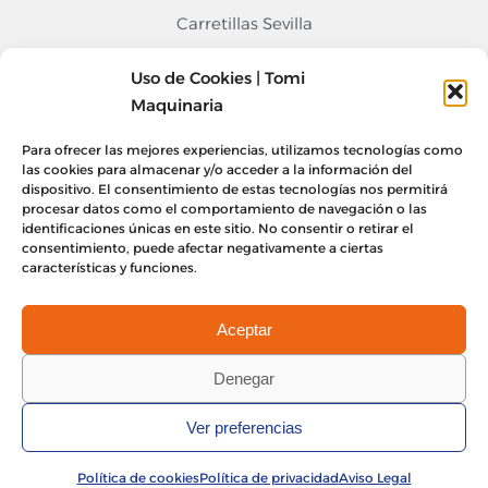
Carretillas Sevilla
Carretillas Alicante
Uso de Cookies | Tomi
Contacto
Maquinaria
968 676 020
Para ofrecer las mejores experiencias, utilizamos tecnologías como
las cookies para almacenar y/o acceder a la información del
info@tomimaquinaria.com
dispositivo. El consentimiento de estas tecnologías nos permitirá
Nuestro Equipo
procesar datos como el comportamiento de navegación o las
Sede Central Murcia, Lorquí
identificaciones únicas en este sitio. No consentir o retirar el
consentimiento, puede afectar negativamente a ciertas
Delegación Alicante
características y funciones.
Delegación Sevilla
Aceptar
Denegar
Aviso legal
Política de privacidad
Ver preferencias
Política de cookies
Política de calidad
Tomi maquinaria 2024
©
Todos los derechos reservados
Política de cookies
Política de privacidad
Aviso Legal