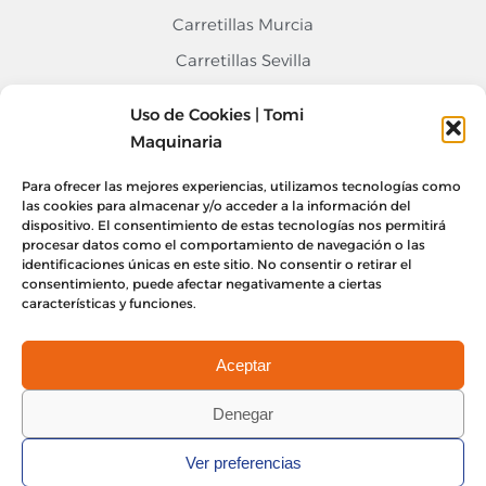
Carretillas Murcia
Carretillas Sevilla
Carretillas Alicante
Uso de Cookies | Tomi
Contacto
Maquinaria
968 676 020
Para ofrecer las mejores experiencias, utilizamos tecnologías como
las cookies para almacenar y/o acceder a la información del
info@tomimaquinaria.com
dispositivo. El consentimiento de estas tecnologías nos permitirá
Nuestro Equipo
procesar datos como el comportamiento de navegación o las
Sede Central Murcia, Lorquí
identificaciones únicas en este sitio. No consentir o retirar el
consentimiento, puede afectar negativamente a ciertas
Delegación Alicante
características y funciones.
Delegación Sevilla
Aceptar
Denegar
Aviso legal
Política de privacidad
Ver preferencias
Política de cookies
Política de calidad